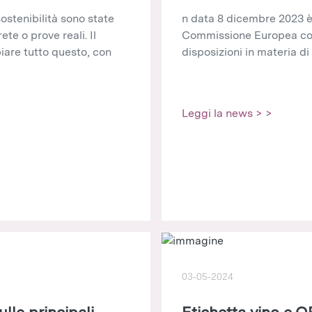
ostenibilità sono state
n data 8 dicembre 2023 è
te o prove reali. Il
Commissione Europea con
are tutto questo, con
disposizioni in materia di 
Leggi la news > >
03-05-2024
ulle principali
Etichetta vino e 