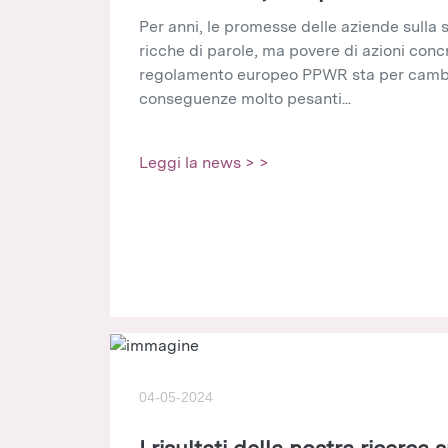
Per anni, le promesse delle aziende sulla s
ricche di parole, ma povere di azioni concre
regolamento europeo PPWR sta per cambi
conseguenze molto pesanti...
Leggi la news > >
04-05-2024
I risultati della nostra ricerca s