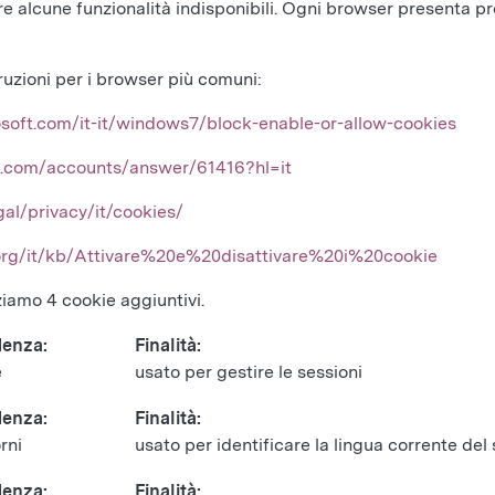
 alcune funzionalità indisponibili. Ogni browser presenta pr
ruzioni per i browser più comuni:
soft.com/it-it/windows7/block-enable-or-allow-cookies
le.com/accounts/answer/61416?hl=it
al/privacy/it/cookies/
a.org/it/kb/Attivare%20e%20disattivare%20i%20cookie
zziamo 4 cookie aggiuntivi.
enza:
Finalità:
e
usato per gestire le sessioni
enza:
Finalità:
rni
usato per identificare la lingua corrente del 
enza:
Finalità: