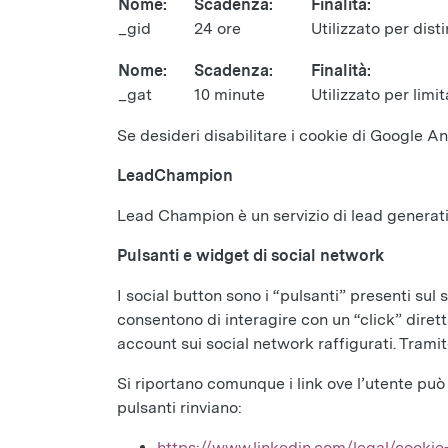
Nome:
Scadenza:
Finalità:
_gid
24 ore
Utilizzato per disti
Nome:
Scadenza:
Finalità:
_gat
10 minute
Utilizzato per limit
Se desideri disabilitare i cookie di Google 
LeadChampion
Lead Champion è un servizio di lead generati
Pulsanti e widget di social network
I social button sono i “pulsanti” presenti sul
consentono di interagire con un “click” dirett
account sui social network raffigurati. Tramite 
Si riportano comunque i link ove l’utente può 
pulsanti rinviano:
https://www.linkedin.com/legal/cookie