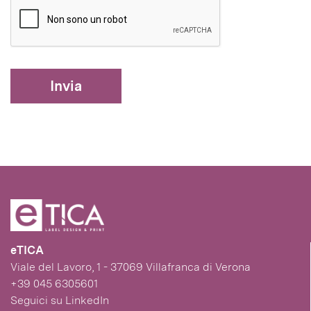
Invia
eTICA
Viale del Lavoro, 1 - 37069 Villafranca di Verona
+39 045 6305601
Seguici su
LinkedIn