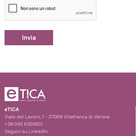
Invia
eTICA
Viale del Lavoro, 1 - 37069 Villafranca di Verona
+39 045 6305601
Seguici su
LinkedIn